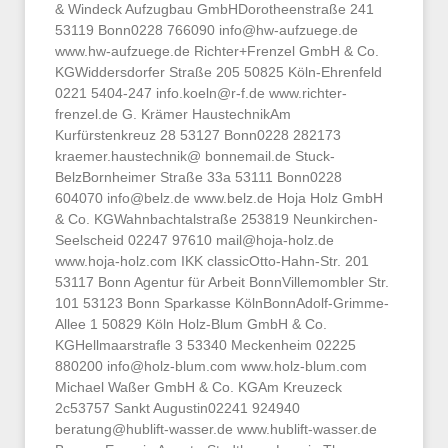
& Windeck Aufzugbau GmbHDorotheenstraße 241
53119 Bonn0228 766090
info@hw-aufzuege.de
www.hw-aufzuege.de Richter+Frenzel GmbH & Co.
KGWiddersdorfer Straße 205 50825 Köln-Ehrenfeld
0221 5404-247
info.koeln@r-f.de
www.richter-
frenzel.de G. Krämer HaustechnikAm
Kurfürstenkreuz 28 53127 Bonn0228 282173
kraemer.haustechnik@ bonnemail.de Stuck-
BelzBornheimer Straße 33a 53111 Bonn0228
604070
info@belz.de
www.belz.de Hoja Holz GmbH
& Co. KGWahnbachtalstraße 253819 Neunkirchen-
Seelscheid 02247 97610
mail@hoja-holz.de
www.hoja-holz.com IKK classicOtto-Hahn-Str. 201
53117 Bonn Agentur für Arbeit BonnVillemombler Str.
101 53123 Bonn Sparkasse KölnBonnAdolf-Grimme-
Allee 1 50829 Köln Holz-Blum GmbH & Co.
KGHellmaarstrafle 3 53340 Meckenheim 02225
880200
info@holz-blum.com
www.holz-blum.com
Michael Waßer GmbH & Co. KGAm Kreuzeck
2c53757 Sankt Augustin02241 924940
beratung@hublift-wasser.de
www.hublift-wasser.de