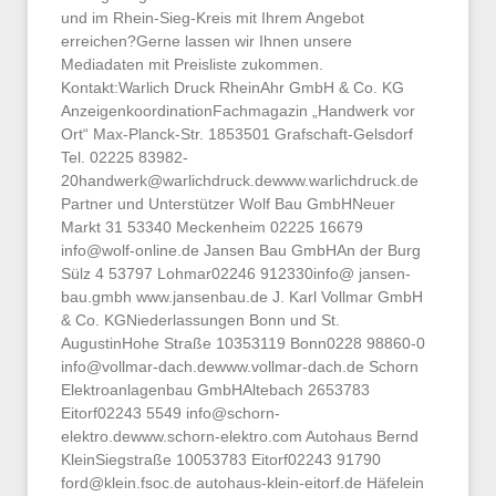
und im Rhein-Sieg-Kreis mit Ihrem Angebot
erreichen?Gerne lassen wir Ihnen unsere
Mediadaten mit Preisliste zukommen.
Kontakt:Warlich Druck RheinAhr GmbH & Co. KG
AnzeigenkoordinationFachmagazin „Handwerk vor
Ort“ Max-Planck-Str. 1853501 Grafschaft-Gelsdorf
Tel. 02225
83982-
20handwerk@warlichdruck.dewww.warlichdruck.de
Partner und Unterstützer Wolf Bau GmbHNeuer
Markt 31 53340 Meckenheim 02225 16679
info@wolf-online.de
Jansen Bau GmbHAn der Burg
Sülz 4 53797 Lohmar02246 912330info@ jansen-
bau.gmbh www.jansenbau.de J. Karl Vollmar GmbH
& Co. KGNiederlassungen Bonn und St.
AugustinHohe Straße 10353119 Bonn0228 98860-0
info@vollmar-dach.dewww.vollmar-dach.de
Schorn
Elektroanlagenbau GmbHAltebach 2653783
Eitorf02243 5549
info@schorn-
elektro.dewww.schorn-elektro.com
Autohaus Bernd
KleinSiegstraße 10053783 Eitorf02243 91790
ford@klein.fsoc.de
autohaus-klein-eitorf.de Häfelein