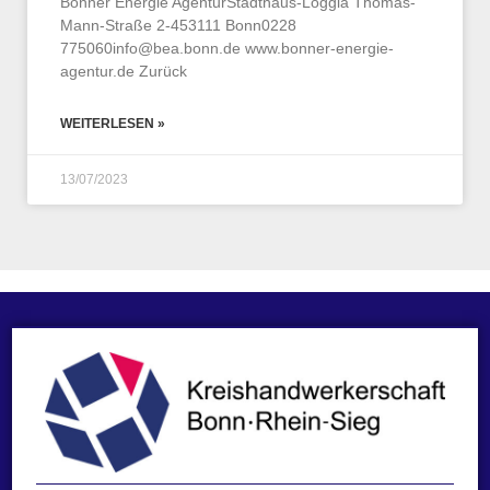
Bonner Energie AgenturStadthaus-Loggia Thomas-
Mann-Straße 2-453111 Bonn0228
775060info@bea.bonn.de
www.bonner-energie-
agentur.de Zurück
WEITERLESEN »
13/07/2023