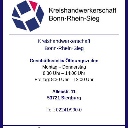
u
h
t
c
e
h
n
e
-
u
N
Kreishandwerkerschaft
n
a
Bonn•Rhein-Sieg
d
v
A
Geschäftsstelle/
Öffnungszeiten
i
Montag – Donnerstag
n
g
8:30 Uhr – 14:00 Uhr
a
s
Freitag: 8:30 Uhr – 12:00 Uhr
t
i
i
Alleestr. 11
c
o
53721 Siegburg
h
n
t
Tel.: 02241/990-0
e
n