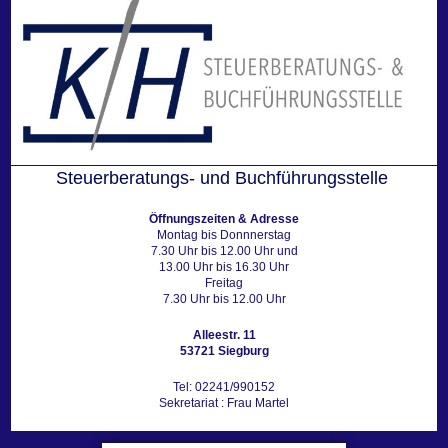
,
N
a
v
i
g
Steuerberatungs- und Buchführungsstelle
a
t
Öffnungszeiten & Adresse
Montag bis Donnnerstag
i
7.30 Uhr bis 12.00 Uhr und
o
13.00 Uhr bis 16.30 Uhr
Freitag
n
7.30 Uhr bis 12.00 Uhr
Alleestr. 11
53721 Siegburg
Tel: 02241/990152
Sekretariat : Frau Martel